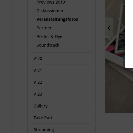
Previews 2019
Diskussionen
Veranstaltungsfotos
Partner
Poster & Flyer
Soundtrack
V´20
V´21
V´22
V´23
Gallery
Take Part
Streaming