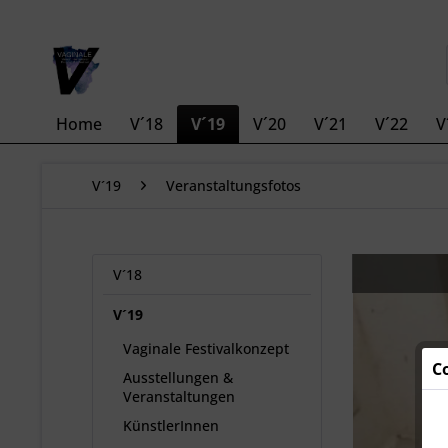
Home
V´18
V´19
V´20
V´21
V´22
V
V´19
Veranstaltungsfotos
V´18
V´19
Vaginale Festivalkonzept
C
Ausstellungen &
Veranstaltungen
KünstlerInnen