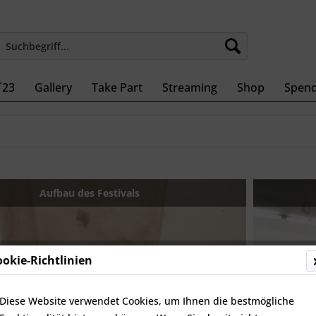
´23
Gallery
Take Part
Streaming
Shop
Spen
Aufbau des Festivals
ookie-Richtlinien
Diese Website verwendet Cookies, um Ihnen die bestmögliche