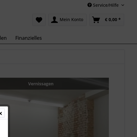
Service/Hilfe
Mein Konto
€ 0,00 *
den
Finanzielles
Vernissagen