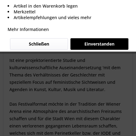
Artikel in den Warenkorb legen
Merkzettel
Artikelempfehlungen und vieles mehr
Mehr Informationen
VAGINALE 2018 - FESTIVALKONZEPT
Schließen
Einverstanden
Ist eine projektorientierte Studie und
kulturwissenschaftliche Auseinandersetzung 'mit dem
Thema des Verhältnisses der Geschlechter mit
speziellem Focus auf feministische Sichtweisen und
Agenden in Kunst, Kultur, Musik und Literatur.
Das Festivalformat möchte in der Tradition der Wiener
Arena eine Atmosphäre des anarchistischen Freiraums
schaffen und für die Stadt Wien mit diesem Charakter
einen verlorenen gegangenen Lebensraum schaffen,
welches sich mit dem Perinetkeller bzw. der IODE und