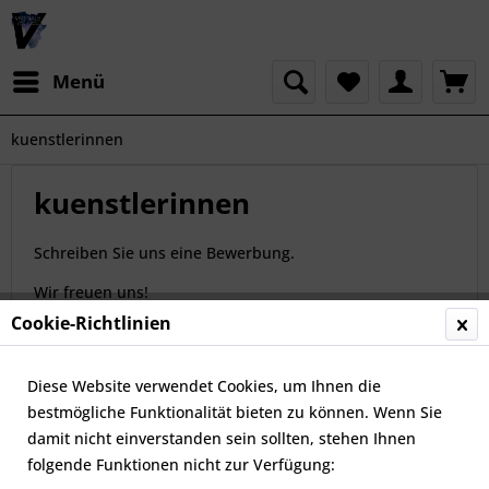
Menü
kuenstlerinnen
kuenstlerinnen
Schreiben Sie uns eine Bewerbung.
Wir freuen uns!
Cookie-Richtlinien
Das Vaginale Festival Team!
Diese Website verwendet Cookies, um Ihnen die
bestmögliche Funktionalität bieten zu können. Wenn Sie
kuenstlerinnen
damit nicht einverstanden sein sollten, stehen Ihnen
folgende Funktionen nicht zur Verfügung: